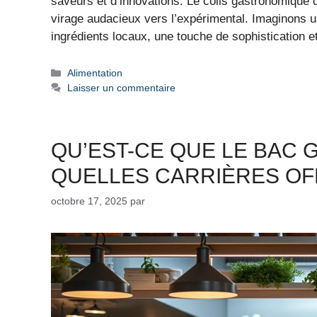
saveurs et d’innovations. Le colis gastronomique d
virage audacieux vers l’expérimental. Imaginons un
ingrédients locaux, une touche de sophistication 
Catégories
Alimentation
Laisser un commentaire
QU’EST-CE QUE LE BAC
QUELLES CARRIÈRES OFFR
octobre 17, 2025
par