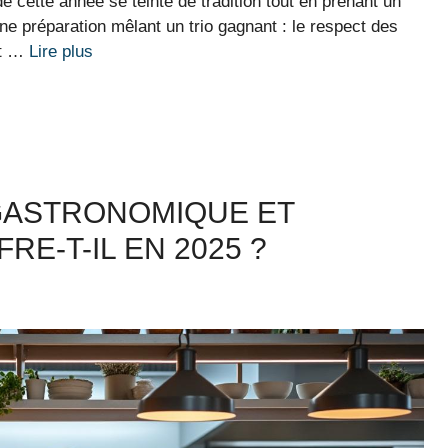
e cette année se teinte de tradition tout en prenant un
e préparation mêlant un trio gagnant : le respect des
et …
Lire plus
 GASTRONOMIQUE ET
E-T-IL EN 2025 ?