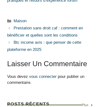
pratiques et retours d’expérience forum
Catégories
Maison
Prestation sans droit caf : comment en
bénéficier et quelles sont les conditions
Btc income avis : que penser de cette
plateforme en 2025
Laisser Un Commentaire
Vous devez
vous connecter
pour publier un
commentaire.
POSTS RÉCENTS
Plus