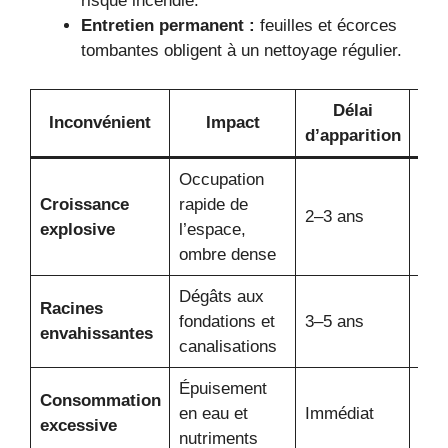
risque incendie.
Entretien permanent :
feuilles et écorces
tombantes obligent à un nettoyage régulier.
Délai
Ni
Inconvénient
Impact
d’apparition
di
Occupation
Croissance
rapide de
2–3 ans
Très
explosive
l’espace,
ombre dense
Dégâts aux
Racines
Imp
fondations et
3–5 ans
envahissantes
à co
canalisations
Épuisement
Consommation
en eau et
Immédiat
Coû
excessive
nutriments