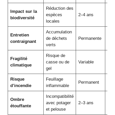
Réduction des
Impact sur la
espèces
2–4 ans
Irré
biodiversité
locales
Accumulation
Entretien
de déchets
Permanente
Trè
contraignant
verts
Risque de
Fragilité
casse ou de
Variable
Imp
climatique
gel
Risque
Feuillage
Permanent
Pré
d’incendie
inflammable
Incompatibilité
Ombre
avec potager
2–3 ans
Défi
étouffante
et pelouse