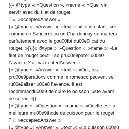
[{« @type »: »Question », »name »: »Quel vin
servir avec du filet de rouget
? », »acceptedAnswer »:
{« @type »: »Answer », »text »: »Un vin blanc sec
comme un Sancerre ou un Chardonnay se mariera
parfaitement avec le gou00fbt du00e9licat du
rouget. »}},{« @type »: »Question », »name »: »Le
filet de rouget peut-il se pru00e9parer u00e0
l’avance ? », »acceptedAnswer »:
{« @type »: »Answer », »text »: »Oui, les
pru00e9parations comme le romesco peuvent se
ru00e9aliser u00e0 l’avance. Il est
recommandu00e9 de cuire le poisson juste avant
de servir. »}},
{« @type »: »Question », »name »: »Quelle est la
meilleure mu00e9thode de cuisson pour le rouget
? », »acceptedAnswer »:
{« @type »: »Answer », »text »: »La cuisson u00e0