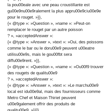
la pou00eale avec une peau croustillante est
gu00e9nu00e9ralement la plus appru00e9ciu00e9e
pour le rouget. »}},
{« @type »: »Question », »name »: »Peut-on
remplacer le rouget par un autre poisson
? », »acceptedAnswer »:
{« @type »: »Answer », »text »: »Oui, des poissons
comme le bar ou le doru00e9 peuvent u00eatre
utilisu00e9s, mais le gou00fbt sera
diffu00e9rent. »}},
{« @type »: »Question », »name »: »Ou00f9 trouver
des rougets de qualitu00e9
? », »acceptedAnswer »:
{« @type »: »Answer », »text »: »Le marchu00e9
local est idu00e9al, mais des fournisseurs comme
Metro Chef et Maison Thiriet peuvent
u00e9galement offrir des produits de
qualitu00e9. »}}]}