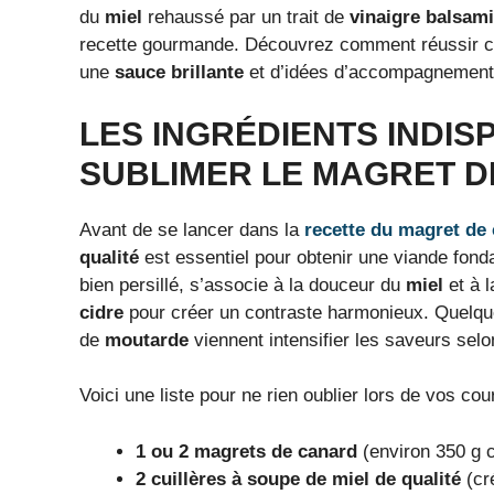
du
miel
rehaussé par un trait de
vinaigre balsam
recette gourmande. Découvrez comment réussir ce
une
sauce brillante
et d’idées d’accompagnements q
LES INGRÉDIENTS INDI
SUBLIMER LE MAGRET D
Avant de se lancer dans la
recette du magret de
qualité
est essentiel pour obtenir une viande fonda
bien persillé, s’associe à la douceur du
miel
et à l
cidre
pour créer un contraste harmonieux. Quelq
de
moutarde
viennent intensifier les saveurs selo
Voici une liste pour ne rien oublier lors de vos cou
1 ou 2 magrets de canard
(environ 350 g 
2 cuillères à soupe de miel de qualité
(cr