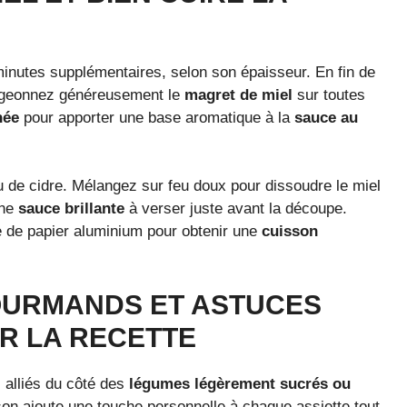
minutes supplémentaires, selon son épaisseur. En fin de
adigeonnez généreusement le
magret de miel
sur toutes
hée
pour apporter une base aromatique à la
sauce au
 de cidre. Mélangez sur feu doux pour dissoudre le miel
une
sauce brillante
à verser juste avant la découpe.
e de papier aluminium pour obtenir une
cuisson
URMANDS ET ASTUCES
R LA RECETTE
 alliés du côté des
légumes légèrement sucrés ou
ison ajoute une touche personnelle à chaque assiette tout