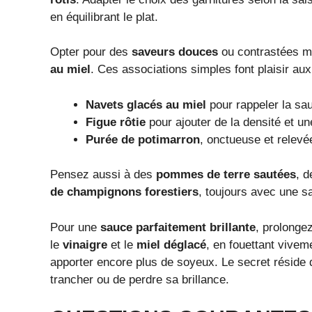
en équilibrant le plat.
Opter pour des
saveurs douces
ou contrastées me
au miel
. Ces associations simples font plaisir au
Navets glacés au miel
pour rappeler la sau
Figue rôtie
pour ajouter de la densité et un
Purée de potimarron
, onctueuse et relev
Pensez aussi à des
pommes de terre sautées
, 
de champignons forestiers
, toujours avec une sa
Pour une
sauce parfaitement brillante
, prolonge
le
vinaigre
et le
miel déglacé
, en fouettant vivem
apporter encore plus de soyeux. Le secret réside d
trancher ou de perdre sa brillance.