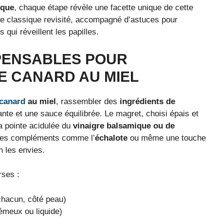
ique
, chaque étape révèle une facette unique de cette
 classique revisité, accompagné d’astuces pour
ui réveillent les papilles.
SPENSABLES POUR
E CANARD AU MIEL
 canard
au miel
, rassembler des
ingrédients de
nte et une sauce équilibrée. Le magret, choisi épais et
a pointe acidulée du
vinaigre balsamique ou de
ues compléments comme l’
échalote
ou même une touche
n les envies.
rses :
chacun, côté peau)
émeux ou liquide)