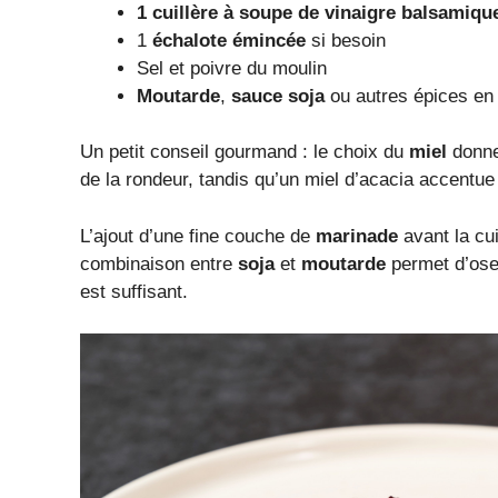
1 cuillère à soupe de vinaigre balsamiqu
1
échalote émincée
si besoin
Sel et poivre du moulin
Moutarde
,
sauce soja
ou autres épices en 
Un petit conseil gourmand : le choix du
miel
donne 
de la rondeur, tandis qu’un miel d’acacia accent
L’ajout d’une fine couche de
marinade
avant la cui
combinaison entre
soja
et
moutarde
permet d’oser
est suffisant.