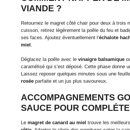
VIANDE ?
Retournez le magret côté chair pour deux à trois 
cuisson, retirez légèrement la poêle du feu et b
ses faces. Ajoutez éventuellement l’
échalote hac
miel
.
Déglacez la poêle avec le
vinaigre balsamique
ou
caramélisé qui s’est déposé. Cette phase donne 
Laissez reposer quelques minutes sous une feuill
rosée
parfaite et un jus plus savoureux.
ACCOMPAGNEMENTS GO
SAUCE POUR COMPLÉTE
Le
magret de canard au miel
trouve les meilleurs
rôtis
. Adapter le choix des garnitures selon la sa